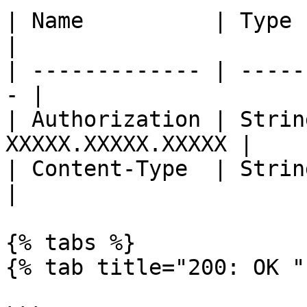
| Name          | Type   | Desc
|

| ------------- | -----
- |

| Authorization | Strin
XXXXX.XXXXX.XXXXX |

| Content-Type  | String | a
|

{% tabs %}

{% tab title="200: OK " 