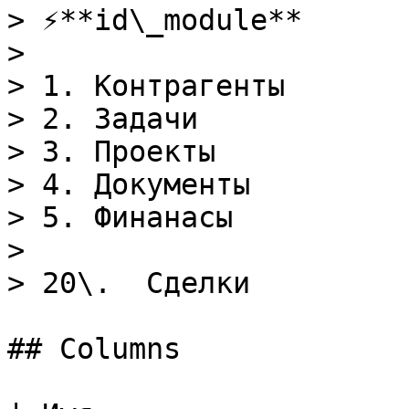
> ⚡️**id\_module**

>

> 1. Контрагенты

> 2. Задачи

> 3. Проекты

> 4. Документы

> 5. Финанасы

>

> 20\.  Сделки

## Columns
