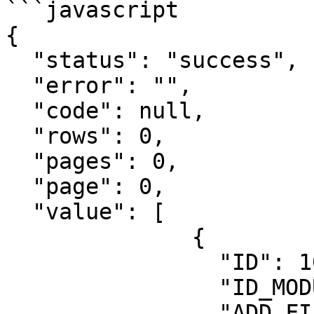
```javascript

{

  "status": "success",

  "error": "",

  "code": null,

  "rows": 0,

  "pages": 0,

  "page": 0,

  "value": [

              {

                "ID": 10,

                "ID_MODULE": 1,

                "ADD_FIELD_NAME": 