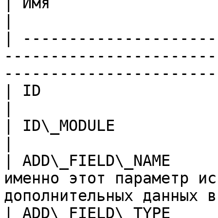
| Имя                     | Описание                                                       
|

| ---------------------
-----------------------
-----------------------
| ID                      | Код                                                                           
|

| ID\_MODULE              | Код модуля системы                         
|

| ADD\_FIELD\_NAME     
именно этот параметр ис
дополнительных данных в
| ADD\_FIELD\_TYPE        | Тип данных                                                 