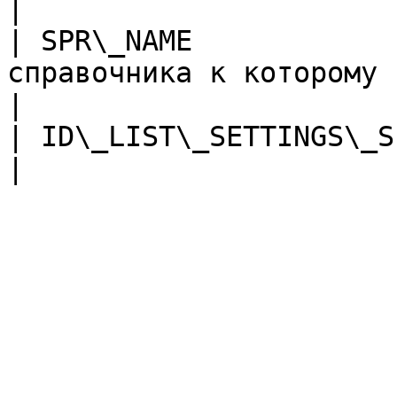
|

| SPR\_NAME            
справочника к которому привязана колонка                   
|

| ID\_LIST\_SETTINGS\_SPR | Код справочника                                  