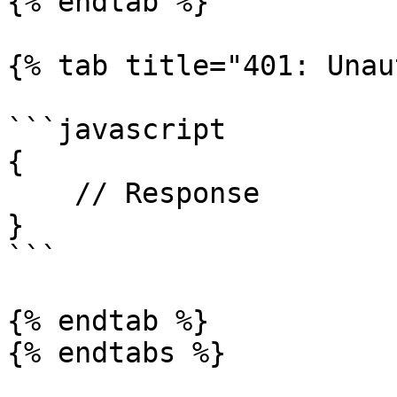
{% endtab %}

{% tab title="401: Unau
```javascript

{

    // Response

}

```

{% endtab %}

{% endtabs %}
