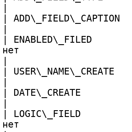
|

| ADD\_FIELD\_CAPTION     | Подпись колонки                                  
|

| ENABLED\_FILED       
нет                                                                                           
|

| USER\_NAME\_CREATE      | Создатель                                                    
|

| DATE\_CREATE            | Дата создания                                       
|

| LOGIC\_FIELD         
нет                                                                                            