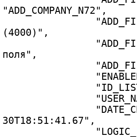
"ADD_COMPANY_N72",

                "ADD_FIELD_TYPE": "nVARCHAR 
(4000)",

                "ADD_FIELD_CAPTION": "Пример 
поля",

                "ADD_FIELD_SIZE": 100,

                "ENABLED_FILED": "False",

                "ID_LIST_SETTINGS_SPR": 30,

                "USER_NAME_CREATE": "Директор",

                "DATE_CREATE": "2021-07-
30T18:51:41.67",

                "LOGIC_FIELD": 0,
