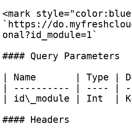
<mark style="color:blue
`https://do.myfreshclou
onal?id_module=1`

#### Query Parameters

| Name       | Type | D
| ---------- | ---- | -
| id\_module | Int  | К
#### Headers
