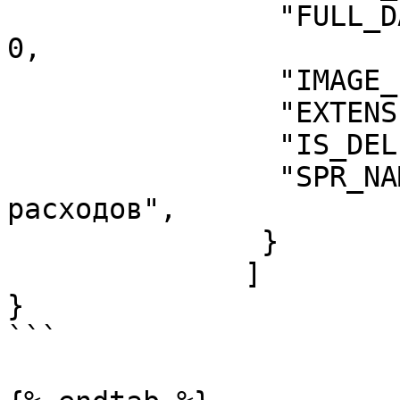
                "FULL_DATE_FIELD": "TIME_FIELD": 
0,

                "IMAGE_FIELD": 0,

                "EXTENSION_FIELD": 0,

                "IS_DELETED": null,

                "SPR_NAME": "Статьи приходов 
расходов",

               }

              ]

}

```
